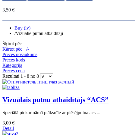
3,50 €
Buy (lv)
/
Vizuālie putnu atbaidītāji
Šķirot pēc
Kārtot pēc +/-
Preces nosaukums
Preces kods
Kategorija
Preces cena
Rezultāti 1 - 8 no 8
Vizuālais putnu atbaidītājs “ACS”
Speciālā piekarināmā plāksnīte ar plēsējputna acs ...
3,00 €
Detail