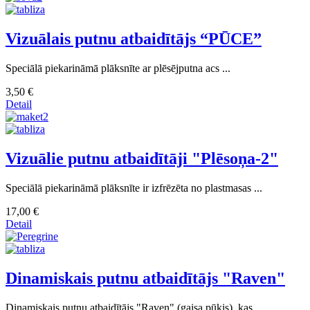
Vizuālais putnu atbaidītājs “PŪСЕ”
Speciālā piekarināmā plāksnīte ar plēsējputna acs ...
3,50 €
Detail
Vizuālie putnu atbaidītāji "Plēsoņa-2"
Speciālā piekarināmā plāksnīte ir izfrēzēta no plastmasas ...
17,00 €
Detail
Dinamiskais putnu atbaidītājs "Raven"
Dinamiskais putnu atbaidītājs "Raven" (gaisa pūķis), kas ...