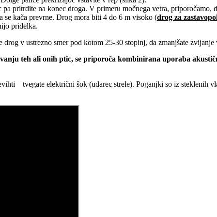
onec pa pritrdite na konec droga. V primeru močnega vetra, priporočamo
a se kača prevrne. Drog mora biti 4 do 6 m visoko (
drog za zastavopol
ijo pridelka.
te drog v ustrezno smer pod kotom 25-30 stopinj, da zmanjšate zvijanje 
anju teh ali onih ptic, se priporoča
kombinirana uporaba akustični
ihti – tvegate električni šok (udarec strele). Poganjki so iz steklenih vl