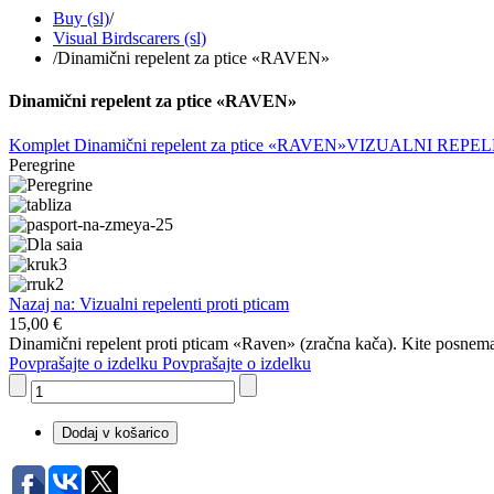
Buy (sl)
/
Visual Birdscarers (sl)
/
Dinamični repelent za ptice «RAVEN»
Dinamični repelent za ptice «RAVEN»
Komplet Dinamični repelent za ptice «RAVEN»
VIZUALNI REPEL
Peregrine
Nazaj na: Vizualni repelenti proti pticam
15,00 €
Dinamični repelent proti pticam «Raven» (zračna kača). Kite posnema le
Povprašajte o izdelku
Povprašajte o izdelku