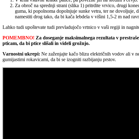
Za obroč na sprednji strani (slika 1) pritrdite vrvico, drugi k
guma, ki popolnoma dopolnjuje sunke vetra, ter ne dovoljuje, d
namestiti drog tako, da bi kača lebdela v višini 1,5-2 m nad ravn
Lahko tudi upoštevate tudi prevladujočo vrtnico v vaši regiji in nagni
POMEMBNO!
Za doseganje maksimalnega rezultata v prestrašev
pticam
,
da bi ptice slišali in videli grožnjo
.
Varnostni ukrepi:
Ne zaženjajte kačo blizu električnih vodov ali v nev
gumijastimi rokavicami, da bi se izogniti razbijanju prstov.