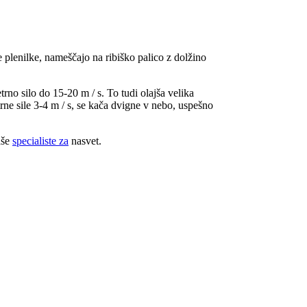
ice plenilke, nameščajo na ribiško palico z dolžino
rno silo do 15-20 m / s. To tudi olajša velika
rne sile 3-4 m / s, se kača dvigne v nebo, uspešno
aše
specialiste za
nasvet.