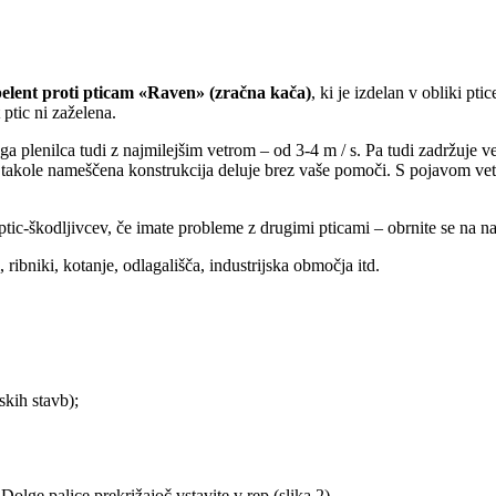
elent proti pticam «Raven» (zračna kača)
, ki je izdelan v obliki pt
ptic ni zaželena.
a plenilca tudi z najmilejšim vetrom – od 3-4 m / s. Pa tudi zadržuje vet
, takole nameščena konstrukcija deluje brez vaše pomoči. S pojavom vet
t ptic-škodljivcev, če imate probleme z drugimi pticami – obrnite se na n
 ribniki, kotanje, odlagališča, industrijska območja itd.
skih stavb);
 Dolge palice prekrižajoč vstavite v rep (slika 2).