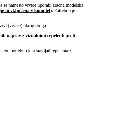
, da se namesto vrvice uporabi zračna modelska
je ni vključena v komplet
). Potrebno je
vrvi (vrvice) okrog droga.
h naprav z vizualnimi repelenti proti
aken, potrebno je sestavljati repelenta z