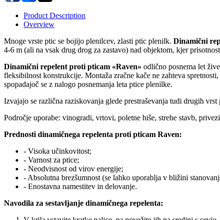
Product Description
Overview
Mnoge vrste ptic se bojijo plenilcev, zlasti ptic plenilk.
Dinamični rep
4-6 m (ali na vsak drug drog za zastavo) nad objektom, kjer prisotnost 
Dinamični repelent proti pticam «
Raven»
odlično posnema let živeg
fleksibilnost konstrukcije. Montaža zračne kače ne zahteva spretnosti
spopadajoč se z nalogo posnemanja leta ptice plenilke.
Izvajajo se različna raziskovanja glede prestraševanja tudi drugih vrs
Področje uporabe: vinogradi, vrtovi, poletne hiše, strehe stavb, privezi,
Prednosti
dinamičnega repelenta
proti pticam Raven
:
- Visoka učinkovitost;
- Varnost za ptice;
- Neodvisnost od virov energije;
- Absolutna brezšumnost (se lahko uporablja v bližini stanovanj
- Enostavna namestitev in delovanje.
Navodila za sestavljanje dinamičnega repelenta
:
V krila vstavite kratke palice, pa povežite jih na sredini s cevjo.